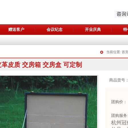
赠送客户
会议纪念
开业庆典
特
当前位置:
首
皮革皮质 交房箱 交房盒 可定制
商品货号
团购价：
团购服务
杭州冠