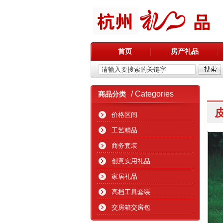
首页
房产礼品
/ Categories
商品分类
价格区间
工艺精品
商务套装
创意实用礼品
家居礼品
高档工具套装
交房箱交房包