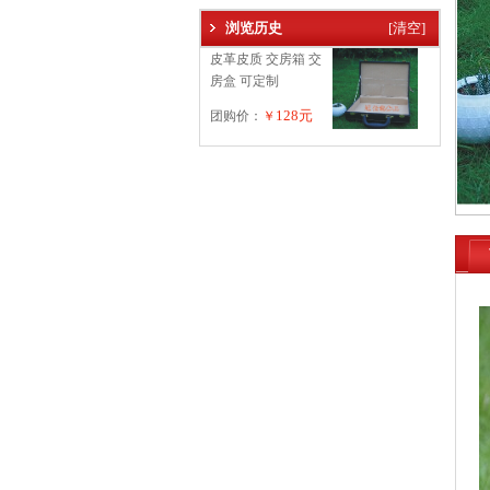
浏览历史
[清空]
皮革皮质 交房箱 交
房盒 可定制
128元
团购价：
￥