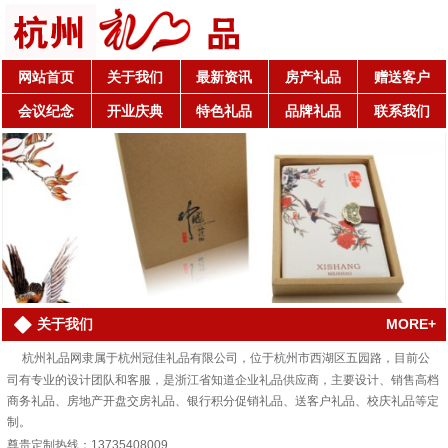
网站首页
关于我们
最新资讯
房产礼品
赠送客户
会议纪念
开业庆典
特色礼品
品牌礼品
联系我们
MORE+
关于我们
杭州礼品网隶属于杭州冠佳礼品有限公司，位于杭州市西湖区五园路，目前公
司有专业的设计团队和客服，是浙江省知道企业礼品供应商，主要设计、销售高档
商务礼品、房地产开盘交房礼品、银行积分促销礼品、送客户礼品、校庆礼品等定
制。
尊贵定制热线：13735408009