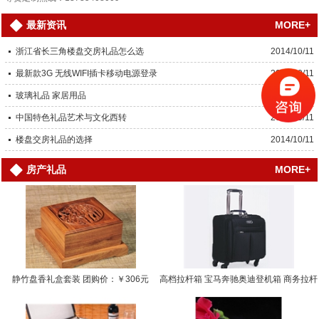
MORE+
最新资讯
浙江省长三角楼盘交房礼品怎么选
2014/10/11
最新款3G 无线WIFI插卡移动电源登录
2014/10/11
玻璃礼品 家居用品
2014/10/11
中国特色礼品艺术与文化西转
2014/10/11
楼盘交房礼品的选择
2014/10/11
MORE+
房产礼品
静竹盘香礼盒套装 团购价：￥306元
高档拉杆箱 宝马奔驰奥迪登机箱 商务拉杆
箱… 团购价：￥0.0000元