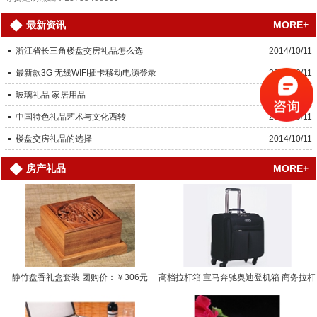
MORE+
最新资讯
浙江省长三角楼盘交房礼品怎么选
2014/10/11
最新款3G 无线WIFI插卡移动电源登录
2014/10/11
玻璃礼品 家居用品
2014/10/11
中国特色礼品艺术与文化西转
2014/10/11
楼盘交房礼品的选择
2014/10/11
MORE+
房产礼品
静竹盘香礼盒套装 团购价：￥306元
高档拉杆箱 宝马奔驰奥迪登机箱 商务拉杆
箱… 团购价：￥0.0000元