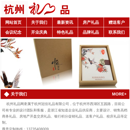
网站首页
关于我们
最新资讯
房产礼品
赠送客户
会议纪念
开业庆典
特色礼品
品牌礼品
联系我们
MORE+
关于我们
杭州礼品网隶属于杭州冠佳礼品有限公司，位于杭州市西湖区五园路，目前公
司有专业的设计团队和客服，是浙江省知道企业礼品供应商，主要设计、销售高档
商务礼品、房地产开盘交房礼品、银行积分促销礼品、送客户礼品、校庆礼品等定
制。
尊贵定制热线：13735408009