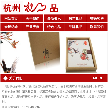
网站首页
关于我们
最新资讯
房产礼品
赠送客户
会议纪念
开业庆典
特色礼品
品牌礼品
联系我们
MORE+
关于我们
杭州礼品网隶属于杭州冠佳礼品有限公司，位于杭州市西湖区五园路，目前公
司有专业的设计团队和客服，是浙江省知道企业礼品供应商，主要设计、销售高档
商务礼品、房地产开盘交房礼品、银行积分促销礼品、送客户礼品、校庆礼品等定
制。
尊贵定制热线：13735408009