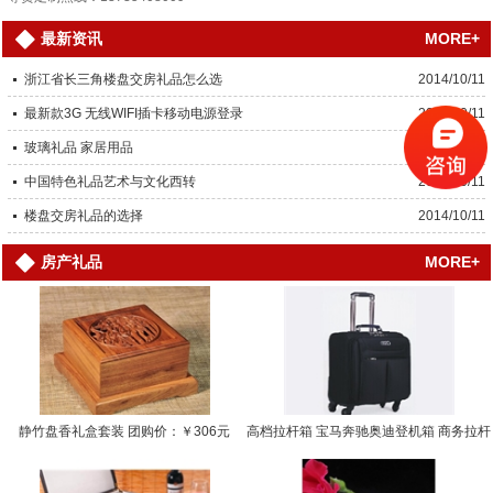
MORE+
最新资讯
浙江省长三角楼盘交房礼品怎么选
2014/10/11
最新款3G 无线WIFI插卡移动电源登录
2014/10/11
玻璃礼品 家居用品
2014/10/11
中国特色礼品艺术与文化西转
2014/10/11
楼盘交房礼品的选择
2014/10/11
MORE+
房产礼品
静竹盘香礼盒套装 团购价：￥306元
高档拉杆箱 宝马奔驰奥迪登机箱 商务拉杆
箱… 团购价：￥0.0000元