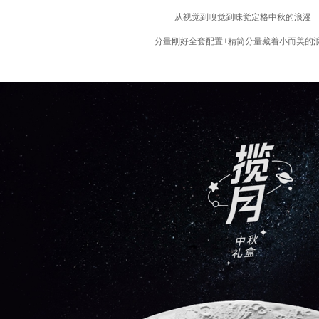
从视觉到嗅觉到味觉定格中秋的浪漫
分量刚好全套配置+精简分量藏着小而美的